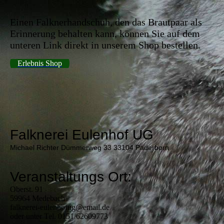
Einen Falknerhandschuh, den das Brautpaar als
Erinnerung behalten kann, können Sie auf dem
unteren Link direkt in unserem Shop bestellen.
Erlebnis Shop
Falknerei Eulenhof UG
Michael Richter Dümmerweg 33 33104 Paderborn
Veranstaltungs Ort:
Oberst. 91
59964 Medebach
falknerei-eulenhofug@email.de
oder unter Tel. 0151/62609773