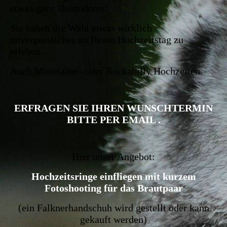
etwas ganz Besonderes!
Sie haben die Wahl etwas wirklich
unvergessliches an Ihrem Hochzeitstag zu
erleben.
Auch Mittelalter- oder Rockabilly Hochzeiten.
ERFRAGEN SIE IHREN WUNSCHTERMIN
BITTE PER EMAIL .
Hier unser Angebot:
Hochzeitsringe einfliegen mit kurzem
Fotoshooting für das Brautpaar
(ein Falknerhandschuh wird gestellt oder kann
gekauft werden)