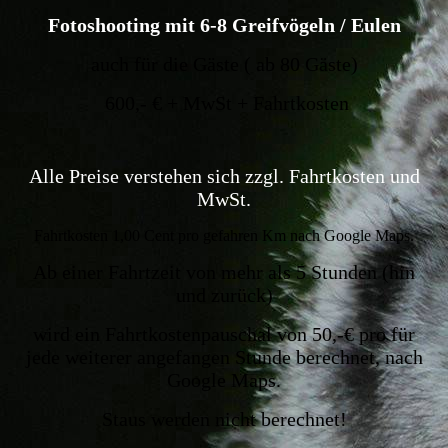
Fotoshooting mit 6-8 Greifvögeln / Eulen
auch für die Gäste ( ab 80 Gäste)
600,- € + MwSt + Fahrtkosten
Alle Preise verstehen sich zzgl. Fahrtkosten und
MwSt.
Fahrtkosten 1,00 Cent pro gefahren Km nach Google Maps.
Ab einer Fahrtzeit von mehr als 5 Stunden (hin
und zurück)
wird ein Fahrtkostenpauschal von 50,-€ pro für
jede weiterer angefangen Stunde berechnet, nach
Google Maps.
Staus werden nicht berechnet!