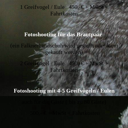
1 Greifvogel / Eule 450,-€ + MwSt +
Fahrtkosten
Fotoshooting für das Brautpaar
(ein Falknerhandschuh wird gestellt oder kann
gekauft werden)
2 Greifvogel / Eule 450,-€ + MwSt +
Fahrtkosten
Fotoshooting mit 4-5 Greifvögeln / Eulen
auch für die Gäste ( bis zu 80 Gäste)
500,- € + MwSt + Fahrtkosten