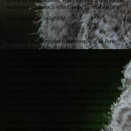
Leben zu edlen Gästen, edler Kleidung und edlem
Ambiente auch noch edle Greife zu erleben?
Dies ist bei uns möglich!
Wenn Sie möchten, dann kommen wir zu Ihrer
Hochzeitsgesellschaft dazu.
Gerne fliegen wir Ihre Hochzeitsringe ein, egal ob
in einer Kirche oder im Standesamt, natürlich ist
dies auch im Freien möglich.
Sie können sich aussuchen, ob sie Fotos mit
unseren edlen Greifvögeln machen möchten oder
ob Sie live diese stolzen Greifvögel in Aktion
sehen möchten bei einer Greifvogelshow auf
Ihrem Hochzeitsgelände. Alles ist möglich!
Hier sollen keine Wünsche offen bleiben am
schönsten Tag Ihres Lebens. Gönnen Sie sich