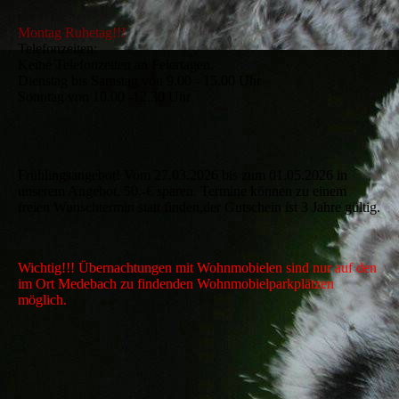
Montag Ruhetag!!!
Telefonzeiten:
Keine Telefonzeiten an Feiertagen.
Dienstag bis Samstag von 9.00 - 15.00 Uhr
Sonntag von 10.00 -12.30 Uhr
Frühlingsangebot! Vom 27.03.2026 bis zum 01.05.2026 in
unserem Angebot, 50,-€ sparen. Termine können zu einem
freien Wunschtermin statt finden,der Gutschein ist 3 Jahre gültig.
Wichtig!!! Übernachtungen mit Wohnmobielen sind nur auf den
im Ort Medebach zu findenden Wohnmobielparkplätzen
möglich.