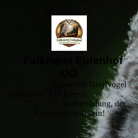
Falknerei Eulenhof
UG
Eulen und Greifvogel
Erlebnisse, VIP Events,
Natrurbildung, der
Natur Federnah sein!