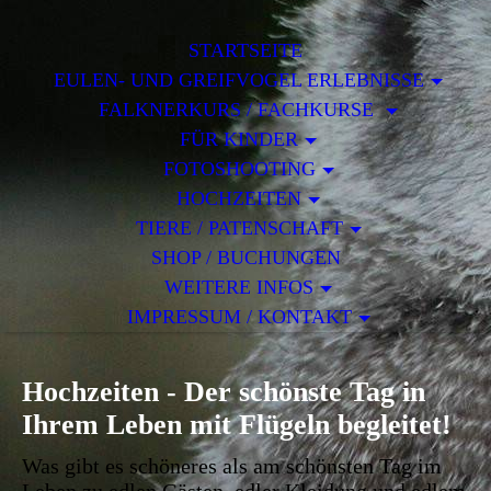
STARTSEITE
EULEN- UND GREIFVOGEL ERLEBNISSE
FALKNERKURS / FACHKURSE
FÜR KINDER
FOTOSHOOTING
HOCHZEITEN
TIERE / PATENSCHAFT
SHOP / BUCHUNGEN
WEITERE INFOS
IMPRESSUM / KONTAKT
Hochzeiten - Der schönste Tag in
Ihrem Leben mit Flügeln begleitet!
Was gibt es schöneres als am schönsten Tag im