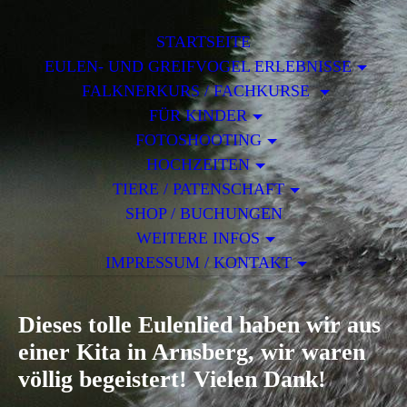
STARTSEITE
EULEN- UND GREIFVOGEL ERLEBNISSE
FALKNERKURS / FACHKURSE
FÜR KINDER
FOTOSHOOTING
HOCHZEITEN
TIERE / PATENSCHAFT
SHOP / BUCHUNGEN
WEITERE INFOS
IMPRESSUM / KONTAKT
Dieses tolle Eulenlied haben wir aus
einer Kita in Arnsberg, wir waren
völlig begeistert! Vielen Dank!