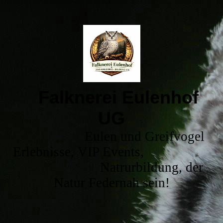
Falknerei Eulenhof
UG
Eulen und Greifvogel
Erlebnisse, VIP Events,
Natrurbildung, der
Natur Federnah sein!