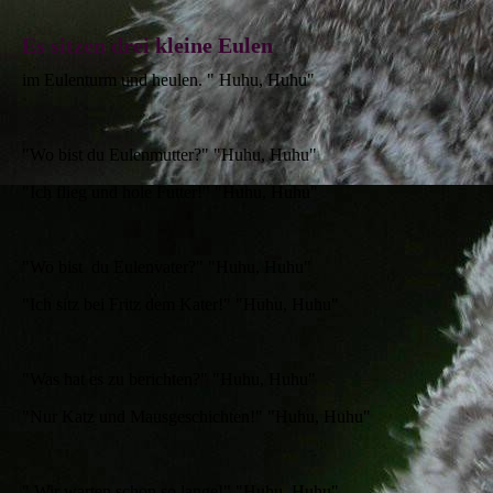
Es sitzen drei kleine Eulen
im Eulenturm und heulen. " Huhu, Huhu"
"Wo bist du Eulenmutter?" "Huhu, Huhu"
"Ich flieg und hole Futter!" "Huhu, Huhu"
"Wo bist du Eulenvater?" "Huhu, Huhu"
"Ich sitz bei Fritz dem Kater!" "Huhu, Huhu"
"Was hat es zu berichten?" "Huhu, Huhu"
"Nur Katz und Mausgeschichten!" "Huhu, Huhu"
" Wir warten schon so lange!" "Huhu, Huhu"