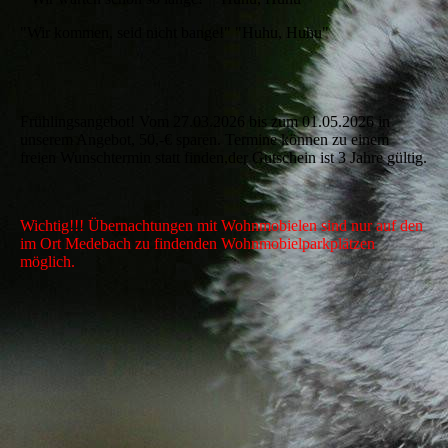
"Wir kommen, seid nicht bange!" "Huhu, Huhu"
Frühlingsangebot! Vom 27.03.2026 bis zum 01.05.2026 in
unserem Angebot, 50,-€ sparen. Termine können zu einem
freien Wunschtermin statt finden,der Gutschein ist 3 Jahre gültig.
Wichtig!!! Übernachtungen mit Wohnmobielen sind nur auf den
im Ort Medebach zu findenden Wohnmobielparkplätzen
möglich.